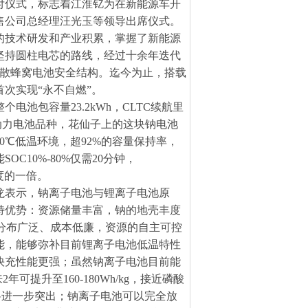
付仪式，标志着江淮钇为在新能源车开
售公司总经理汪光玉等领导出席仪式。
的技术研发和产业积累，掌握了新能源
坚持圆柱电芯的路线，经过十余年迭代
扩散蜂窝电池安全结构。迄今为止，搭载
次实现“永不自燃”。
池包容量23.2kWh，CLTC续航里
的动力电池品种，花仙子上的这块钠电池
0℃低温环境，超92%的容量保持率，
10%-80%仅需20分钟，
速度的一倍。
龙表示，钠离子电池与锂离子电池原
特优势：资源储量丰富，钠的地壳丰度
，而且分布广泛、成本低廉，资源的自主可控
能，能够弥补目前锂离子电池低温特性
快充性能更强；虽然钠离子电池目前能
提升至160-180Wh/kg，接近磷酸
势将进一步突出；钠离子电池可以完全放