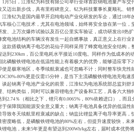
1月5日，江淮钇为科技有限公司举行全球首款钠电池量产车交
发又迈出新步伐，具有里程碑意义。钇为科技董事长夏顺礼、销
江淮钇为是国内最早开启纯电动产业化研发的车企，通过18年
汽车核心三电技术，尤其在电池领域，始终将安全放在第一位，
研发、上万次爆炸试验以及百亿公里实车验证，成功研发出0热
蜂窝电池结构的车辆没有发生一起自燃事故，真正意义上在行业首
这款搭载钠离子电芯的花仙子同样采用了蜂窝电池安全结构，整个电
程达到230km，百公里电耗水平接近10度电。同样作为低成本
相比磷酸铁锂电池在低温性能上有着极大的优势，能够适应零下2
即使是极寒地区，冬季续航衰减也可忽略不计；同时整车快充性能SOC
SOC30%-80%更是仅需15分钟，是当下主流磷酸铁锂电池充电
谈起钠离子电池产业化的前景，江淮钇为电池系统部总监刘舒
理、结构类似，同时可以兼容锂电生产设备和工艺，具备六大独
达到2.74％（相比之下，锂只有0.0065%，80%依赖进口）
对于保障我国能源安全意义重大；钠离子电池具备优异的低温性
差导致冬天续航里程衰减的缺点；钠盐比锂盐离子电导率更高，
量密度略低，是磷酸铁锂电池的80%左右，但提升速度较快，未来2年可
铁锂电池，未来5年更是有望达到200Wh/kg左右，届时成本优